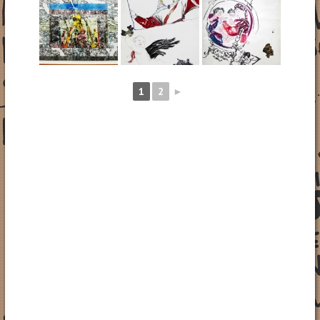
1
2
►