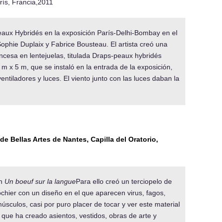
ís, Francia,2011
ux Hybridés en la exposición París-Delhi-Bombay en el
phie Duplaix y Fabrice Bousteau. El artista creó una
ncesa en lentejuelas, titulada Draps-peaux hybridés
m x 5 m, que se instaló en la entrada de la exposición,
ntiladores y luces. El viento junto con las luces daban la
 Bellas Artes de Nantes, Capilla del Oratorio,
ón
Un boeuf sur la langue
Para ello creó un terciopelo de
chier con un diseño en el que aparecen virus, fagos,
músculos, casi por puro placer de tocar y ver este material
el que ha creado asientos, vestidos, obras de arte y