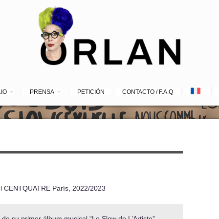
LIO
PRENSA
PETICIÓN
CONTACTO / F.A.Q
en el CENTQUATRE París, 2022/2023
de su primer álbum musical “Le Slow de L’Artiste”,