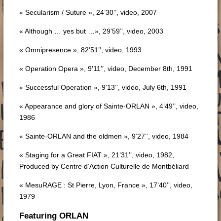
« Secularism / Suture », 24’30’’, video, 2007
« Although … yes but …», 29’59’’, video, 2003
« Omnipresence », 82’51’’, video, 1993
« Operation Opera », 9’11’’, video, December 8th, 1991
« Successful Operation », 9’13’’, video, July 6th, 1991
« Appearance and glory of Sainte-ORLAN », 4’49’’, video,
1986
« Sainte-ORLAN and the oldmen », 9’27’’, video, 1984
« Staging for a Great FIAT », 21’31’’, video, 1982,
Produced by Centre d’Action Culturelle de Montbéliard
« MesuRAGE : St Pierre, Lyon, France », 17’40’’, video,
1979
Featuring ORLAN