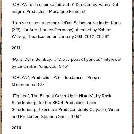
“ORLAN, et la chair se fait verbe” Directed by Fanny Dal
magro, Production: Mosaïque Films 52’
“L’artiste et son autoportrait/Das Selbtsporträt in der Kunst
(3/3)” for Arte (France/Germany), directed by Sabine
Willkop, Broadcasted on January 30th 2012, 25’38’’
2011
“Paris-Delhi-Bombay…: ‘Draps-peaux hybridés’” interview
by Le Centre Pompidou, 5’45’’
“ORLAN”, Production: Art – Tendance – People
Misteremma 3’27’’
“Fig Leaf, The Biggest Cover-Up in History”, by Rosie
Schellenberg, for the BBC4 Producter: Rosie
Schellenberg; Executive Producer: Jonty Claypole, Writer
and Presenter: Stephen Smith, 1’09’’
2010