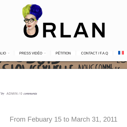
BLIO
PRESS VIDÉO
PÉTITION
CONTACT / F.A.Q
d by
comments
ADMIN
/
0
From Febuary 15 to March 31, 2011