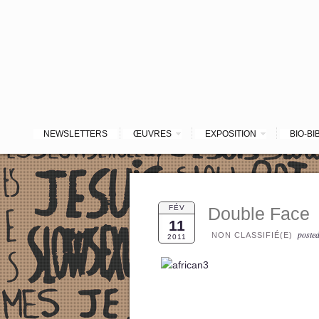
NEWSLETTERS
ŒUVRES
EXPOSITION
BIO-BI
FÉV
Double Face
11
poste
NON CLASSIFIÉ(E)
2011