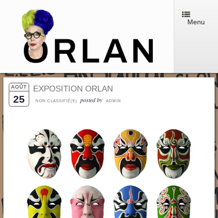
Menu
AOÛT
EXPOSITION ORLAN
25
posted by
NON CLASSIFIÉ(E)
ADMIN